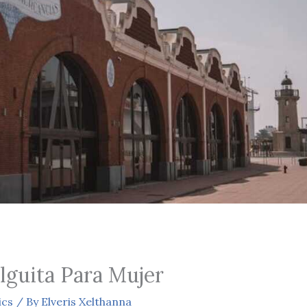
lguita Para Mujer
ics
/ By
Elveris Xelthanna